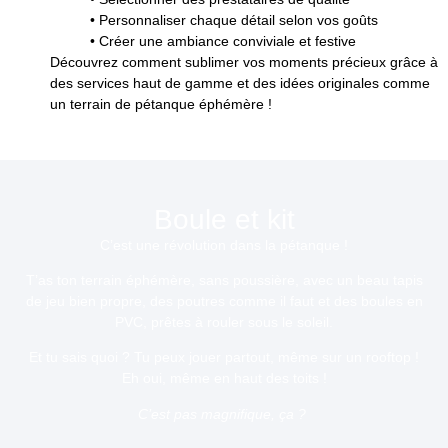
• Personnaliser chaque détail selon vos goûts
• Créer une ambiance conviviale et festive
Découvrez comment sublimer vos moments précieux grâce à
des services haut de gamme et des idées originales comme
un terrain de pétanque éphémère !
Boule et kit
C’est une révolution dans la pétanque
!
T’as ton terrain éphémère, sans poussière, avec un beau tapis
de jeu bien propre, des poutres comme il faut et des boules en
PVC, prêtes à rouler sous le soleil.
Et tu sais quoi ? Tu peux jouer partout, même sur un rooftop !
Eh oui, même en haut des toits !
C’est pas magnifique, ça ?