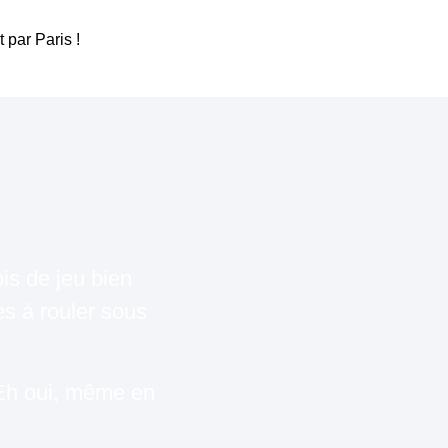
 par Paris !
is de jeu bien
es à rouler sous
 Eh oui, même en