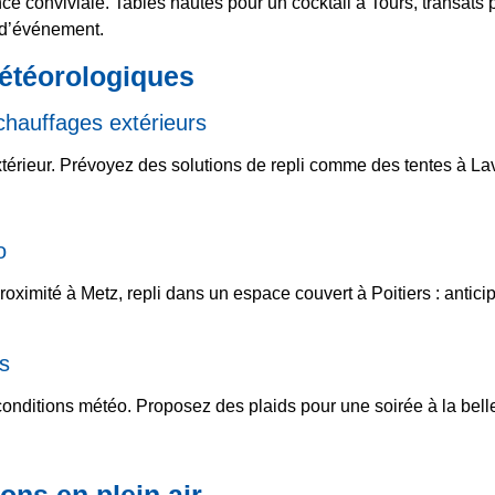
ce conviviale. Tables hautes pour un cocktail à Tours, transats
t d’événement.
météorologiques
 chauffages extérieurs
rieur. Prévoyez des solutions de repli comme des tentes à Lav
o
roximité à Metz, repli dans un espace couvert à Poitiers : antic
és
 conditions météo. Proposez des plaids pour une soirée à la bel
ons en plein air