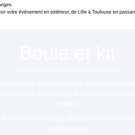
hanges
ir votre événement en extérieur, de Lille à Toulouse en passant
Boule et kit
C’est une révolution dans la pétanque
!
ain éphémère, sans poussière, avec un beau tap
tres comme il faut et des boules en PVC, prêt
le soleil.
 ? Tu peux jouer partout, même sur un rooftop !
haut des toits !