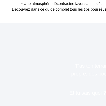
• Une atmosphère décontractée favorisant les éc
Découvrez dans ce guide complet tous les tips pour réuss
T’as ton terr
propre, des pou
Et tu sais quoi