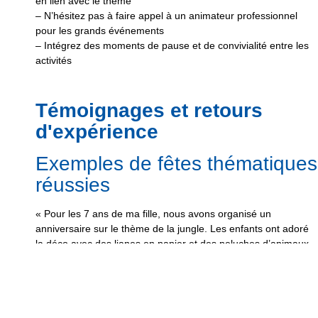
en lien avec le thème
– N’hésitez pas à faire appel à un animateur professionnel
pour les grands événements
– Intégrez des moments de pause et de convivialité entre les
activités
Témoignages et retours
d'expérience
Exemples de fêtes thématiques
réussies
« Pour les 7 ans de ma fille, nous avons organisé un
anniversaire sur le thème de la jungle. Les enfants ont adoré
la déco avec des lianes en papier et des peluches d’animaux.
Le clou de la fête était la pinata en forme de singe remplie de
bonbons et de petits cadeaux jungle ! » – Sophie, maman de
Léa
« J’ai fêté mes 30 ans avec une soirée années 80. Mes amis