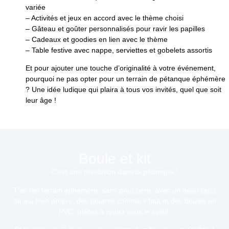
variée
– Activités et jeux en accord avec le thème choisi
– Gâteau et goûter personnalisés pour ravir les papilles
– Cadeaux et goodies en lien avec le thème
– Table festive avec nappe, serviettes et gobelets assortis
Et pour ajouter une touche d’originalité à votre événement,
pourquoi ne pas opter pour un terrain de pétanque éphémère
? Une idée ludique qui plaira à tous vos invités, quel que soit
leur âge !
Boule et kit
C’est une révolution dans la pétanque
!
T’as ton terrain éphémère, sans poussière, avec un beau tapis
de jeu bien propre, des poutres comme il faut et des boules en
PVC, prêtes à rouler sous le soleil.