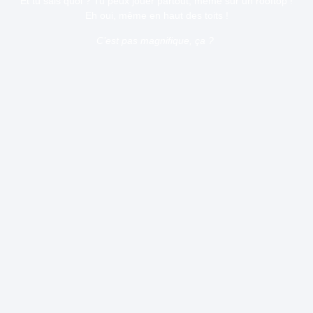
Et tu sais quoi ? Tu peux jouer partout, même sur un rooftop !
Eh oui, même en haut des toits !
C’est pas magnifique, ça ?